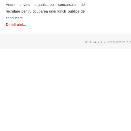
mobilier, materiale didactice si echipamente
digitale a Scolii Gimnaziale nr.1 Călugări,,
Detalii aici...
Calugari - Ilumin
Reabilitarea ilu
100%.
© 2024-2017 Toate drepturile
Calugari - Drum
02/06/2026
Amenajarea unor
Modernizarea sistemului de iluminat public
pe pasunea locali
stradal
Modernizarea sistemului de iluminat public
stradal comuna Carpinet
Izbuc - Pester
Detalii aici...
Amenajarea Pe
accesul turistic.