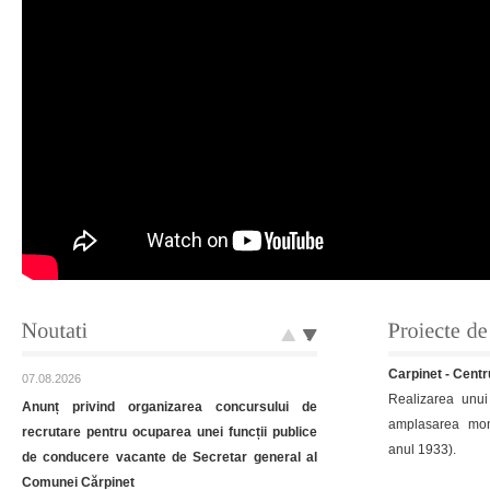
07.08.2026
Anunț privind organizarea concursului de
recrutare pentru ocuparea unei funcții publice
Carpinet - Cent
de conducere vacante de Secretar general al
Realizarea unu
Comunei Cărpinet
amplasarea monu
Anunț privind organizarea concursului de
anul 1933).
recrutare pentru ocuparea unei funcții publice de
conducere
Detalii aici...
Leheceni - Dru
Modernizarea 
Afișare proiect PNRR C15 ,,Dotarea cu
Leheceni.