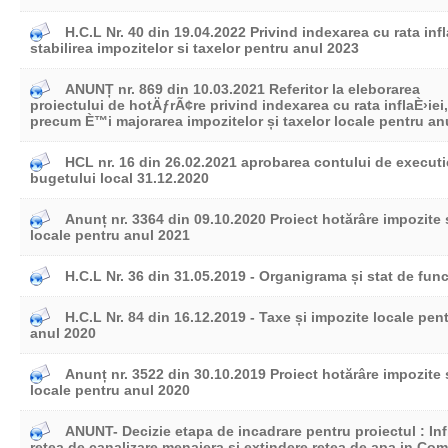
H.C.L Nr. 40 din 19.04.2022 Privind indexarea cu rata infl
stabilirea impozitelor si taxelor pentru anul 2023
ANUNȚ nr. 869 din 10.03.2021 Referitor la eleborarea
proiectului de hotÄƒrÃ¢re privind indexarea cu rata inflaÈ›iei,
precum È™i majorarea impozitelor și taxelor locale pentru an
HCL nr. 16 din 26.02.2021 aprobarea contului de executi
bugetului local 31.12.2020
Anunț nr. 3364 din 09.10.2020 Proiect hotărâre impozite 
locale pentru anul 2021
H.C.L Nr. 36 din 31.05.2019 - Organigrama și stat de func
H.C.L Nr. 84 din 16.12.2019 - Taxe și impozite locale pen
anul 2020
Anunț nr. 3522 din 30.10.2019 Proiect hotărâre impozite 
locale pentru anul 2020
ANUNT- Decizie etapa de incadrare pentru proiectul : Inf
retea de canalizare menajera si extindere retea de apa in Co